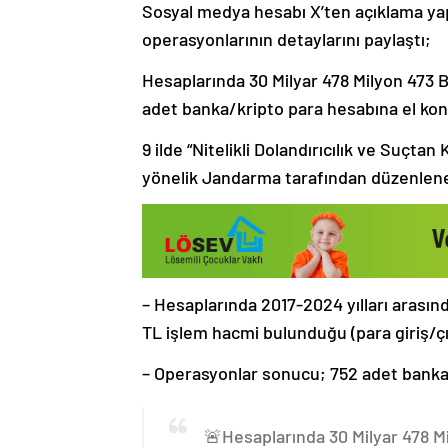
Sosyal medya hesabı X’ten açıklama yapa
operasyonlarının detaylarını paylaştı;
Hesaplarında 30 Milyar 478 Milyon 473 
adet banka/kripto para hesabına el kon
9 ilde “Nitelikli Dolandırıcılık ve Suçt
yönelik Jandarma tarafından düzenlen
– Hesaplarında 2017-2024 yılları arasın
TL işlem hacmi bulunduğu (para giriş/çık
– Operasyonlar sonucu; 752 adet banka
🚨Hesaplarında 30 Milyar 478 M