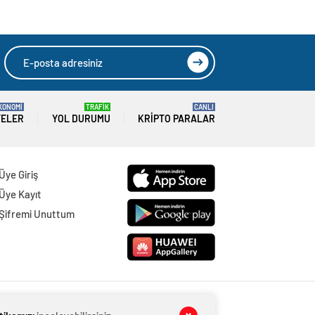
KONOMİ
TRAFİK
CANLI
TELER
YOL DURUMU
KRIPTO PARALAR
Üye Giriş
Üye Kayıt
Şifremi Unuttum