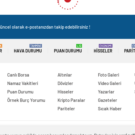
üncel olarak e-postanızdan takip edebilirsiniz !
K
TAHMİNİ
LİG
EKONOMİ
E
R
HAVA DURUMU
PUAN DURUMU
HISSELER
PARI
Canlı Borsa
Altınlar
Foto Galeri
Namaz Vakitleri
Dövizler
Video Galeri
Puan Durumu
Hisseler
Yazarlar
Örnek Burç Yorumu
Kripto Paralar
Gazeteler
Pariteler
Sıcak Haber