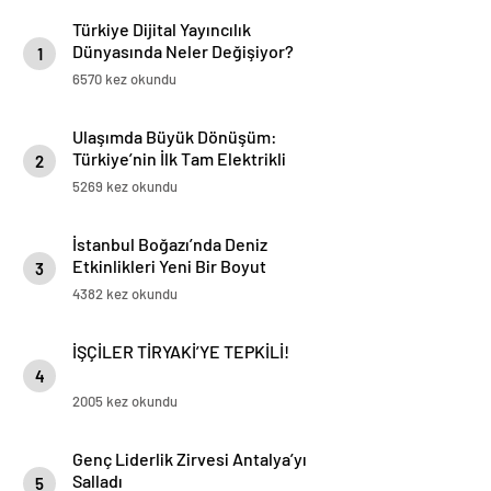
Türkiye Dijital Yayıncılık
Dünyasında Neler Değişiyor?
1
6570 kez okundu
Ulaşımda Büyük Dönüşüm:
Türkiye’nin İlk Tam Elektrikli
2
Akaryakıt İstasyonu Deneyimi
5269 kez okundu
İstanbul Boğazı’nda Deniz
Etkinlikleri Yeni Bir Boyut
3
Kazanıyor
4382 kez okundu
İŞÇİLER TİRYAKİ’YE TEPKİLİ!
4
2005 kez okundu
Genç Liderlik Zirvesi Antalya’yı
Salladı
5