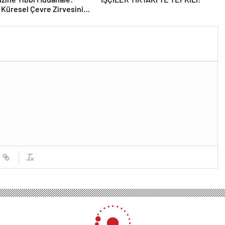
 Küresel Çevre Zirvesinin
ı Nasıl Değiştirdi?