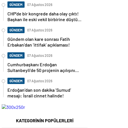
GÜNDEM
07 Ağustos 2026
CHP’de bir kongrede daha olay çıktı!
Başkan ile eski vekil birbirine düştü…
GÜNDEM
07 Ağustos 2026
Gündem olan kare sonrası Fatih
Erbakan’dan ‘ittifak’ açıklaması!
GÜNDEM
07 Ağustos 2026
Cumhurbaşkanı Erdoğan
Sultanbeyli’de 50 projenin açılışını
yapacak
GÜNDEM
07 Ağustos 2026
Erdoğan’dan son dakika ‘Sumud’
mesajı: İsrail cinnet halinde!
KATEGORİNİN POPÜLERLERİ