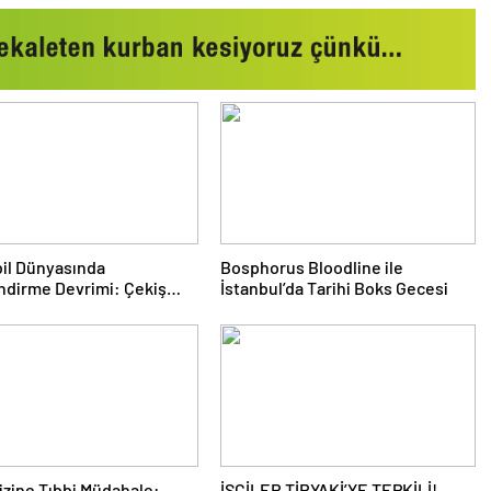
il Dünyasında
Bosphorus Bloodline ile
ndirme Devrimi: Çekiş
İstanbul’da Tarihi Boks Gecesi
eri ve Yeni Dönem
rizine Tıbbi Müdahale:
İŞÇİLER TİRYAKİ’YE TEPKİLİ!