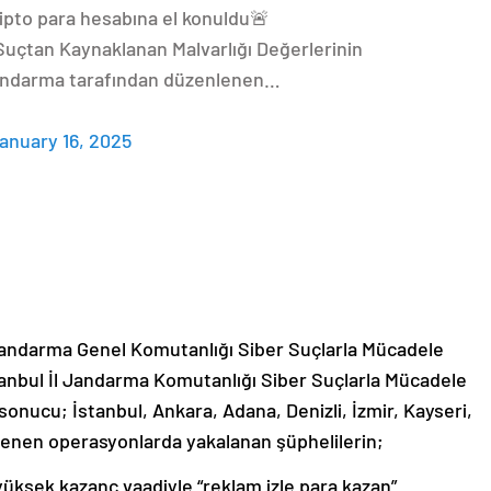
ipto para hesabına el konuldu🚨
ve Suçtan Kaynaklanan Malvarlığı Değerlerinin
Jandarma tarafından düzenlenen…
anuary 16, 2025
.
 Jandarma Genel Komutanlığı Siber Suçlarla Mücadele
anbul İl Jandarma Komutanlığı Siber Suçlarla Mücadele
nucu; İstanbul, Ankara, Adana, Denizli, İzmir, Kayseri,
lenen operasyonlarda yakalanan şüphelilerin;
yüksek kazanç vaadiyle “reklam izle para kazan”