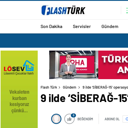
Son Dakika
Servisler
Gündem
Flash Türk
Gündem
9 ilde ‘SİBERAĞ-15’ operasyo
9 ilde ‘SİBERAĞ-15
0
BEĞENDİM
ABONE OL