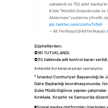
yakalandı ve 752 adet banka/kr
9 ilde "Nitelikli Dolandırıcılık 
Aklanması" suçlarına yönelik 
pic.twitter.com/czohuTxfoH
— Ali Yerlikaya (@AliYerlikaya)
J
Şüphelilerden;
⛔18’i TUTUKLANDI.
⛔3’ü hakkında adli kontrol kararı verildi
Ankara’da ‘bul karayı al parayı’ operasyonu
* İstanbul Cumhuriyet Başsavcılığı ile
Daire Başkanlığı koordinasyonunda; İst
Şube Müdürlüğünce yapılan çalışmalar so
Kırıkkale, Kırşehir ve Samsun’da düzen
◾️Sosyal medya platformları üzerinden 