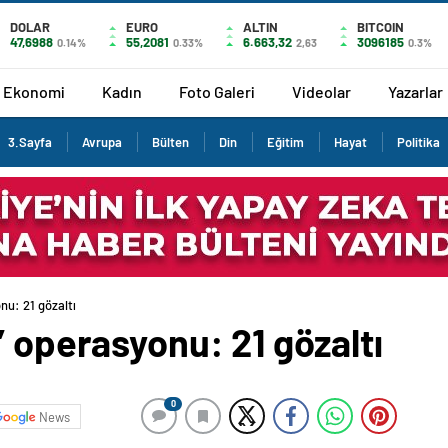
DOLAR
EURO
ALTIN
BITCOIN
47,6988
55,2081
6.663,32
3096185
0.14%
0.33%
2,63
0.3%
Ekonomi
Kadın
Foto Galeri
Videolar
Yazarlar
3.Sayfa
Avrupa
Bülten
Din
Eğitim
Hayat
Politika
nu: 21 gözaltı
’ operasyonu: 21 gözaltı
0
News