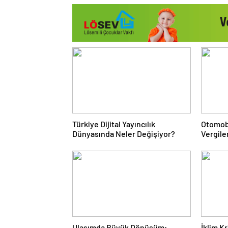
Türkiye Dijital Yayıncılık
Otomob
Dünyasında Neler Değişiyor?
Vergile
Sisteml
Ulaşımda Büyük Dönüşüm:
İklim K