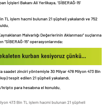
n İçişleri Bakanı Ali Yerlikaya, ‘SİBERAĞ-15’
Bin TL işlem hacmi bulunan 21 şüpheli yakalandı ve 752
uldu.
an Kaynaklanan Malvarlığı Değerlerinin Aklanması” suçlarına
en “SİBERAĞ-15” operasyonlarında;
da saadet zinciri yöntemiyle 30 Milyar 478 Milyon 473 Bin
ışı) tespit edilen 21 şüpheli yakalandı.
/kripto para hesabına el konuldu.
ilyon 473 Bin TL işlem hacmi bulunan 21 şüpheli