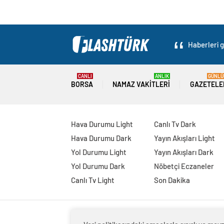
Haberleri g
CANLI
ANLIK
GÜNLÜ
BORSA
NAMAZ VAKITLERI
GAZETELE
Hava Durumu Light
Canlı Tv Dark
Hava Durumu Dark
Yayın Akışları Light
Yol Durumu Light
Yayın Akışları Dark
Yol Durumu Dark
Nöbetçi Eczaneler
Canlı Tv Light
Son Dakika