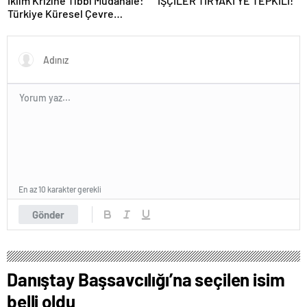
İklim Krizine Tıbbi Müdahale:
İŞÇİLER TİRYAKİ’YE TEPKİLİ!
Türkiye Küresel Çevre
Zirvesinin Rotasını Nasıl
Değiştirdi?
En az 10 karakter gerekli
Gönder
Danıştay Başsavcılığı’na seçilen isim
belli oldu