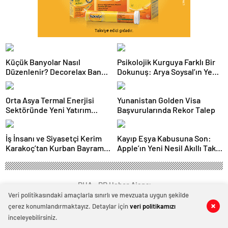
Küçük Banyolar Nasıl
Psikolojik Kurguya Farklı Bir
Düzenlenir? Decorelax Banyo
Dokunuş: Arya Soysal’ın Yeni
Düzenleyiciler Neler?
Romanı “Noksan Uyanış”
Okurla Buluştu
Orta Asya Termal Enerjisi
Yunanistan Golden Visa
Sektöründe Yeni Yatırım
Başvurularında Rekor Talep
Dönemi Başlıyor: “Central
Asia Thermal Power 2026”
İş İnsanı ve Siyasetçi Kerim
Kayıp Eşya Kabusuna Son:
Forumu Astana’da
Karakoç’tan Kurban Bayramı
Apple’ın Yeni Nesil Akıllı Takip
Düzenlenecek!
Kutlama Mesajı
Asistanı ile Tanışın
PHA - PR Haber Ajansı
Veri politikasındaki amaçlarla sınırlı ve mevzuata uygun şekilde
çerez konumlandırmaktayız. Detaylar için
veri politikamızı
0
0
0
0
inceleyebilirsiniz.