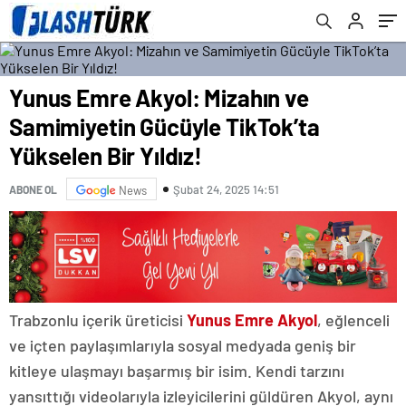
Yunus Emre Akyol: Mizahın ve
Samimiyetin Gücüyle TikTok’ta
Yükselen Bir Yıldız!
Şubat 24, 2025 14:51
ABONE OL
News
Trabzonlu içerik üreticisi
Yunus Emre Akyol
, eğlenceli
ve içten paylaşımlarıyla sosyal medyada geniş bir
kitleye ulaşmayı başarmış bir isim. Kendi tarzını
yansıttığı videolarıyla izleyicilerini güldüren Akyol, aynı