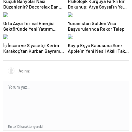
Küçük Banyolar Nasıl
Psikolojik Kurguya Farklı Bir
Düzenlenir? Decorelax Banyo
Dokunuş: Arya Soysal’ın Yeni
Düzenleyiciler Neler?
Romanı “Noksan Uyanış”
Okurla Buluştu
Orta Asya Termal Enerjisi
Yunanistan Golden Visa
Sektöründe Yeni Yatırım
Başvurularında Rekor Talep
Dönemi Başlıyor: “Central
Asia Thermal Power 2026”
İş İnsanı ve Siyasetçi Kerim
Kayıp Eşya Kabusuna Son:
Forumu Astana’da
Karakoç’tan Kurban Bayramı
Apple’ın Yeni Nesil Akıllı Takip
Düzenlenecek!
Kutlama Mesajı
Asistanı ile Tanışın
En az 10 karakter gerekli