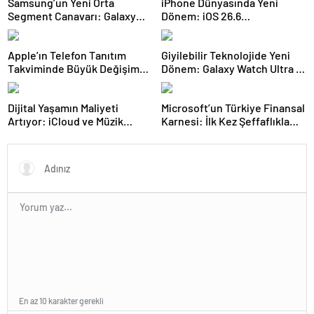
Samsung’un Yeni Orta
iPhone Dünyasında Yeni
Segment Canavarı: Galaxy
Dönem: iOS 26.6
F70 Pro 5G Modeli Tanıtıldı
Güncellemesini Yakından
İnceledik
Apple’ın Telefon Tanıtım
Giyilebilir Teknolojide Yeni
Takviminde Büyük Değişim
Dönem: Galaxy Watch Ultra 2
Kapıda
Beklentileri ve Sızan Detaylar
Dijital Yaşamın Maliyeti
Microsoft’un Türkiye Finansal
Artıyor: iCloud ve Müzik
Karnesi: İlk Kez Şeffaflıkla
Servislerine Güncel Zamlar
Paylaşılan Rakamlar
En az 10 karakter gerekli