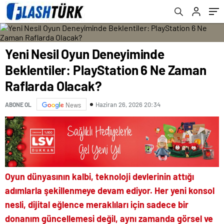
Yeni Nesil Oyun Deneyiminde
Beklentiler: PlayStation 6 Ne Zaman
Raflarda Olacak?
Haziran 26, 2026 20:34
ABONE OL
News
Oyun dünyasının kalbi, teknoloji devlerinin attığı
adımlarla şekillenmeye devam ediyor. Her yeni konsol
nesli, dijital eğlence meraklıları için sadece bir
donanım güncellemesi değil, aynı zamanda görsel ve