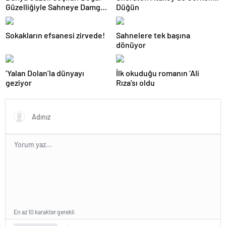
Güzelliğiyle Sahneye Damga
Düğün
Vurdu
Sokakların efsanesi zirvede!
Sahnelere tek başına
dönüyor
‘Yalan Dolan’la dünyayı
İlk okuduğu romanın ‘Ali
geziyor
Rıza’sı oldu
En az 10 karakter gerekli