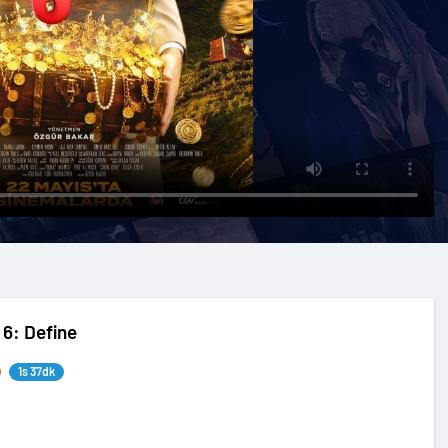
 6: Define
1s 37dk