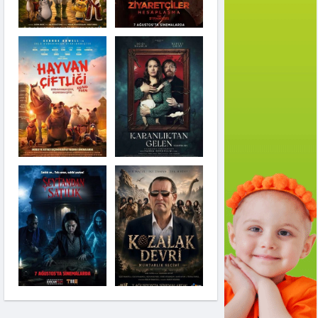
Karanlıktan Gelen
Şeytandan Satılık
Kozalak Devri
Moana