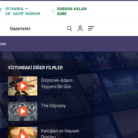
SABAHA KALAN
İSTANBUL
SÜRE
26°
HAFİF YAĞMUR
Gazeteler
vimi
VIZYONDAKI DIĞER FILMLER
Örümcek-Adam:
Yepyeni Bir Gün
The Odyssey
Keloğlan ve Hayvan
Dostları