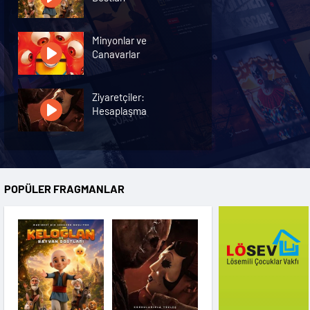
Minyonlar ve
Canavarlar
Ziyaretçiler:
Hesaplaşma
Nasreddin Hoca:
Zaman Yolcusu 4
POPÜLER FRAGMANLAR
Oyuncak Hikayesi 5
Hayvan Çiftliği