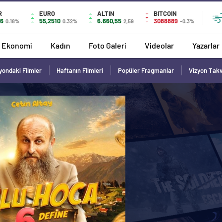
R
EURO
ALTIN
BITCOIN
36
55,2510
6.660,55
3088889
0.18%
0.32%
2,59
-0.3%
Ekonomi
Kadın
Foto Galeri
Videolar
Yazarlar
yondaki Filmler
Haftanın Filmleri
Popüler Fragmanlar
Vizyon Tak