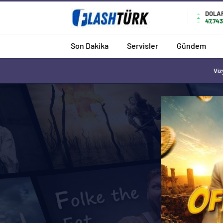
DOLA
47,74
Son Dakika
Servisler
Gündem
Viz